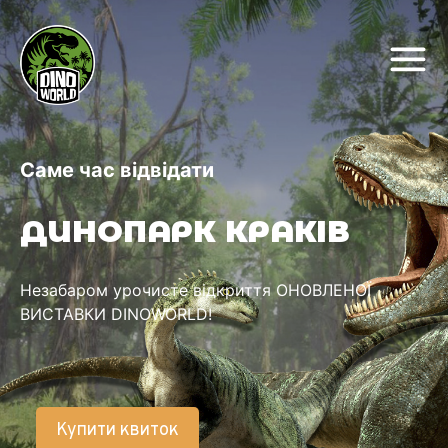
Саме час відвідати
ДИНОПАРК КРАКІВ
Незабаром урочисте відкриття ОНОВЛЕНОЇ
ВИСТАВКИ DINOWORLD!
Купити квиток